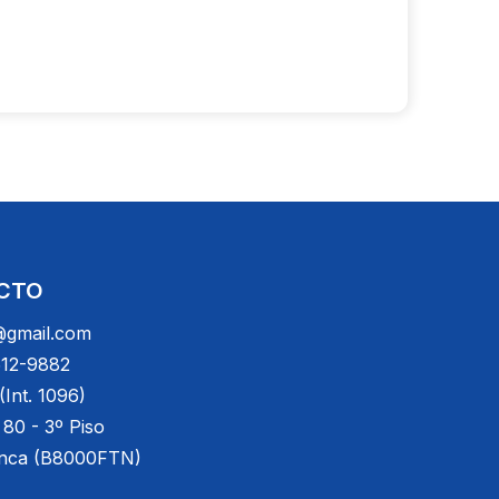
CTO
gmail.com
512-9882
Int. 1096)
 80 - 3º Piso
anca (B8000FTN)